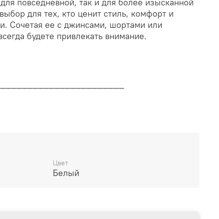
для повседневной, так и для более изысканной
ыбор для тех, кто ценит стиль, комфорт и
и. Сочетая ее с джинсами, шортами или
всегда будете привлекать внимание.
________________________
дителя
________________________
Цвет
Белый
14 дней
________________________