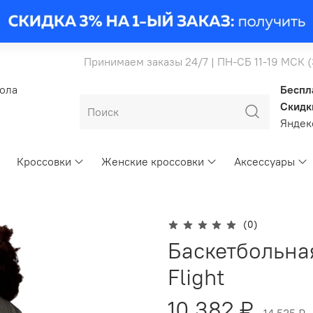
Принимаем заказы 24/7 | ПН-СБ 11-19 МСК 
бола
Беспл
Скидк
Янде
Кроссовки
Женские кроссовки
Аксессуары
(0)
Баскетбольна
Flight
10 382 ₽
14 535 ₽