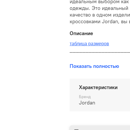
идеальным выбором как 
одежды. Это идеальный в
качество в одном издели
кроссовками Jordan, вы 
Описание
таблица размеров
__________________
В наличии на складе!
Показать полностью
100% оригинал от произво
__________________
Характеристики
Бесплатная доставка:
Бренд
Jordan
По всей России от 10 до 
Почтой России 1 классом
__________________