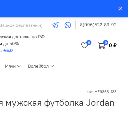
8(996)522-89-92
(Звонок бесплатный)
атная
доставка по РФ
0
0
и
до 50%
0 ₽
кс
★5,0
Мячи
Волейбол
арт.
HF9363-133
я мужская футболка Jordan