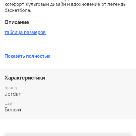
комфорт, культовый дизайн и вдохновение от легенды
баскетбола.
Описание
таблица размеров
__________________________________________
В наличии на складе!
Показать полностью
100% оригинал от производителя
__________________________________________
Характеристики
Бесплатная доставка:
Бренд
Jordan
По всей России от 10 до 14 дней
Цвет
Почтой России 1 классом
Белый
__________________________________________
Варианты оплаты: