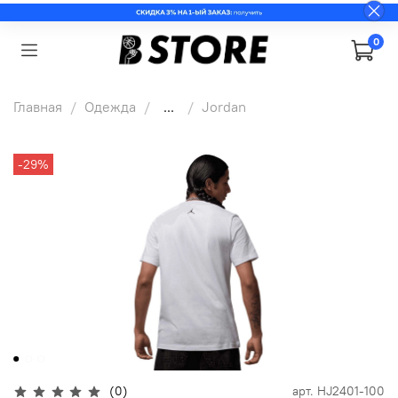
0
Главная
Одежда
...
Jordan
-29%
(0)
арт.
HJ2401-100