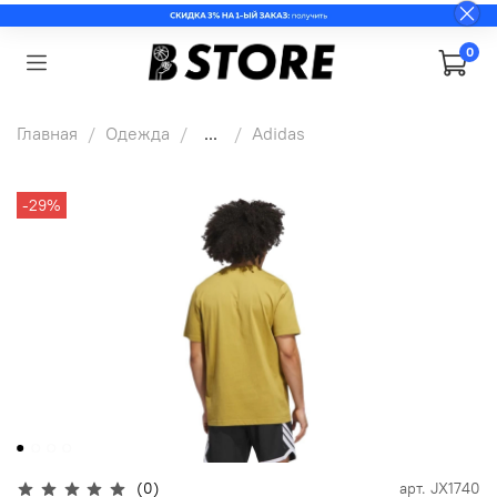
0
Главная
Одежда
...
Adidas
-29%
(0)
арт.
JX1740