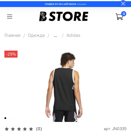
0
Главная
Одежда
...
Adidas
-29%
(0)
арт.
JN0335