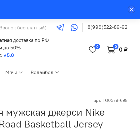
8(996)522-89-92
(Звонок бесплатный)
атная
доставка по РФ
0
0
и
до 50%
0 ₽
кс
★5,0
Мячи
Волейбол
арт.
FQ0379-698
я мужская джерси Nike
 Road Basketball Jersey