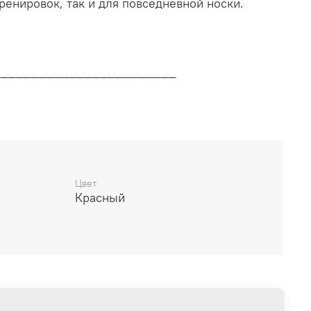
ренировок, так и для повседневной носки.
________________________
дителя
________________________
Цвет
Красный
14 дней
________________________