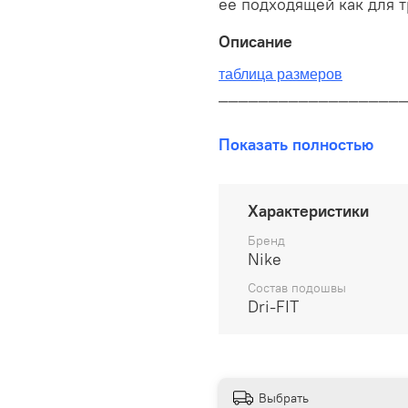
ее подходящей как для т
Описание
таблица размеров
__________________
В наличии на складе!
Показать полностью
100% оригинал от произво
__________________
Характеристики
Бесплатная доставка:
Бренд
Nike
По всей России от 10 до 
Состав подошвы
Dri-FIT
Почтой России 1 классом
__________________
Варианты оплаты:
Выбрать