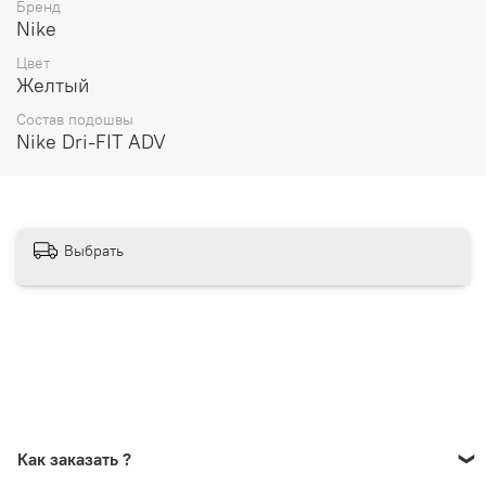
Бренд
Nike
По всей России от 10 до 14 дней
Цвет
Почтой России 1 классом
Желтый
__________________________________________
Состав подошвы
Nike Dri-FIT ADV
Варианты оплаты:
Онлайн оплата
В рассрочку на 6 месяцев через Сбербанк
Выбрать
Как заказать ?