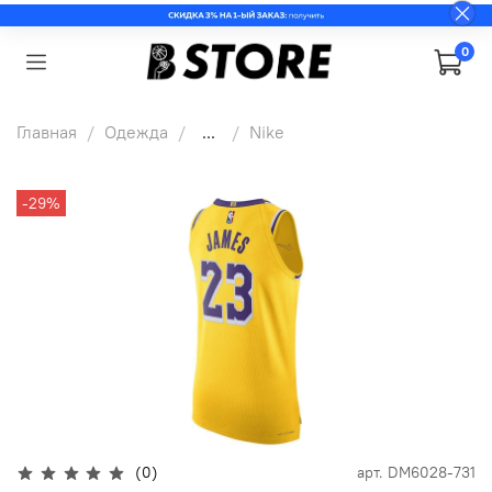
0
Главная
Одежда
...
Nike
-29%
(0)
арт.
DM6028-731