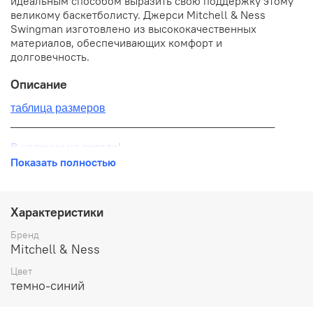
идеальным способом выразить свою поддержку этому
великому баскетболисту. Джерси Mitchell & Ness
Swingman изготовлено из высококачественных
материалов, обеспечивающих комфорт и
долговечность.
Описание
таблица размеров
__________________________________________
В наличии на складе!
Показать полностью
100% оригинал от производителя
__________________________________________
Характеристики
Бесплатная доставка:
Бренд
Mitchell & Ness
По всей России от 10 до 14 дней
Цвет
Почтой России 1 классом
темно-синий
__________________________________________