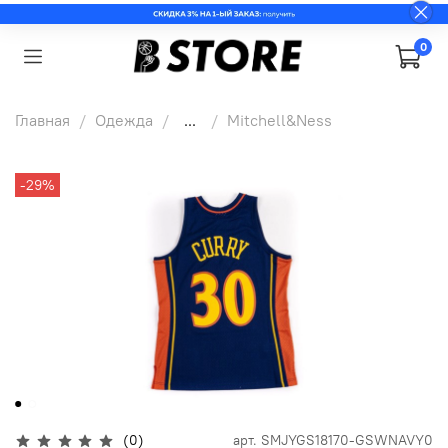
0
Главная
Одежда
...
Mitchell&Ness
-29%
(0)
арт.
SMJYGS18170-GSWNAVY0