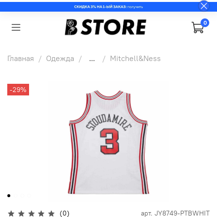
0
Главная
Одежда
...
Mitchell&Ness
-29%
(0)
арт.
JY8749-PTBWHIT