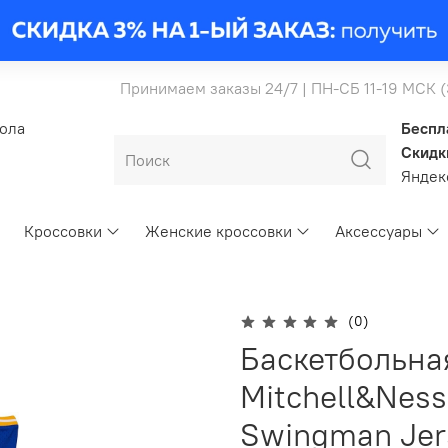
Принимаем заказы 24/7 | ПН-СБ 11-19 МСК 
бола
Беспл
Скидк
Янде
Кроссовки
Женские кроссовки
Аксессуары
(0)
Баскетбольна
Mitchell&Nes
Swingman Jer