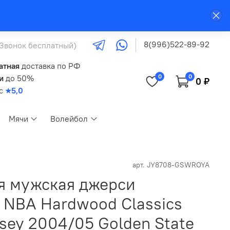
8(996)522-89-92
(Звонок бесплатный)
атная
доставка по РФ
0
0
и
до 50%
0 ₽
кс
★5,0
Мячи
Волейбол
арт.
JY8708-GSWROYA
я мужская джерси
s NBA Hardwood Classics
sey 2004/05 Golden State