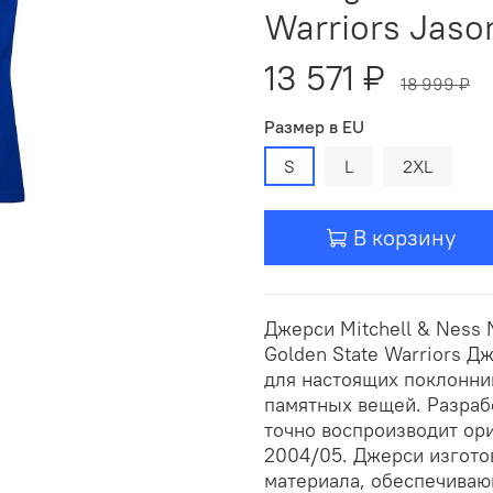
Warriors Jaso
13 571 ₽
18 999 ₽
Размер в EU
S
L
2XL
В корзину
Джерси Mitchell & Ness
Golden State Warriors Д
для настоящих поклонни
памятных вещей. Разраб
точно воспроизводит ор
2004/05. Джерси изгото
материала, обеспечиваю