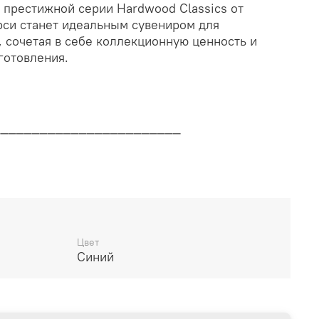
 престижной серии Hardwood Classics от
ерси станет идеальным сувениром для
 сочетая в себе коллекционную ценность и
готовления.
________________________
дителя
________________________
Цвет
Синий
14 дней