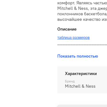
комфорт. Являясь частью
Mitchell & Ness, эта дж
поклонников баскетбола,
высочайшее качество из
Описание
таблица размеров
__________________
В наличии на складе!
Показать полностью
100% оригинал от произво
__________________
Характеристики
Бесплатная доставка:
Бренд
Mitchell & Ness
По всей России от 10 до 
Почтой России 1 классом