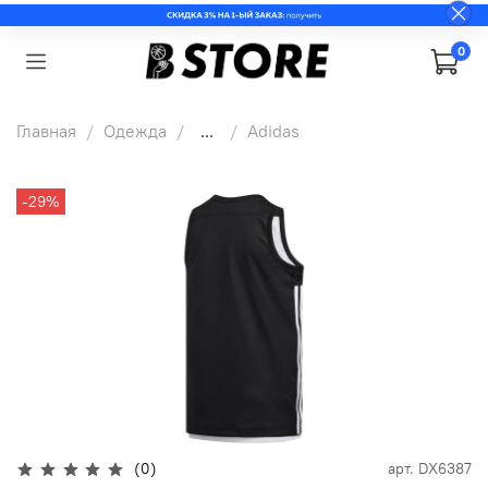
0
Главная
Одежда
...
Adidas
-29%
(0)
арт.
DX6387