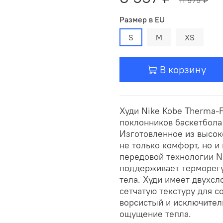
Размер в EU
S
M
XS
В корзину
Худи Nike Kobe Therma-
поклонников баскетбола
Изготовленное из высок
не только комфорт, но и
передовой технологии N
поддерживает терморегу
тела. Худи имеет двухс
сетчатую текстуру для с
ворсистый и исключител
ощущение тепла.