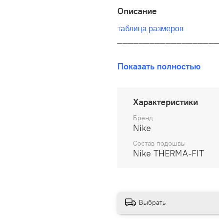
Описание
таблица размеров
__________________
В наличии на складе!
Показать полностью
100% оригинал от произво
__________________
Характеристики
Бесплатная доставка:
Бренд
Nike
По всей России от 10 до 
Состав подошвы
Nike THERMA-FIT
Почтой России 1 классом
__________________
Варианты оплаты:
Выбрать
Онлайн оплата