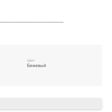
________________________
дителя
________________________
Цвет
Бежевый
14 дней
________________________