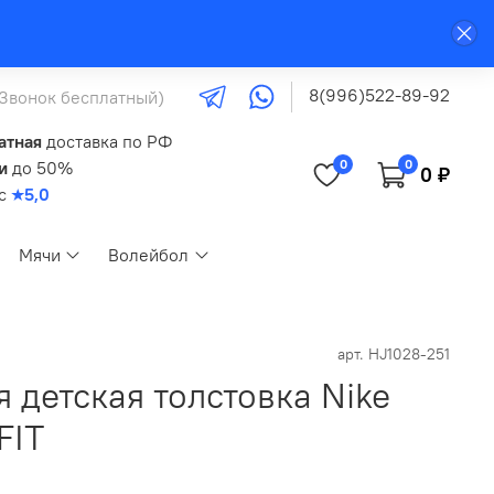
8(996)522-89-92
(Звонок бесплатный)
атная
доставка по РФ
0
0
и
до 50%
0 ₽
кс
★5,0
Мячи
Волейбол
арт.
HJ1028-251
 детская толстовка Nike
FIT