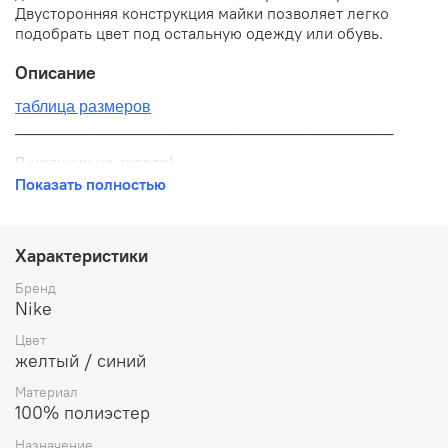
Двусторонняя конструкция майки позволяет легко
подобрать цвет под остальную одежду или обувь.
Описание
таблица размеров
__________________________________________
В наличии на складе!
Показать полностью
100% оригинал от производителя
__________________________________________
Характеристики
Бесплатная доставка:
Бренд
Nike
По всей России от 10 до 14 дней
Цвет
Почтой России 1 классом
желтый / синий
__________________________________________
Материал
100% полиэстер
Варианты оплаты:
Назначение