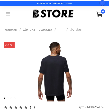
0
Главная
Детская одежда
...
Jordan
-29%
(0)
арт.
JM0625-023